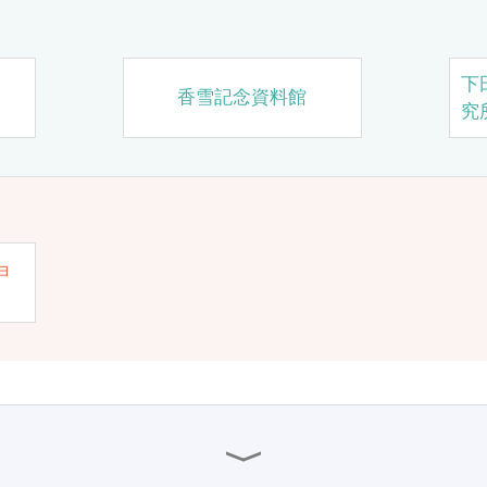
下
香雪記念資料館
究
ョ