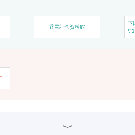
下
香雪記念資料館
究
ョ