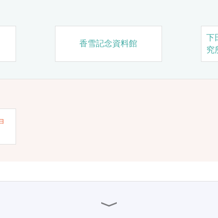
下
香雪記念資料館
究
ョ