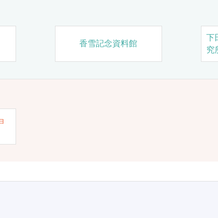
下
香雪記念資料館
究
ョ