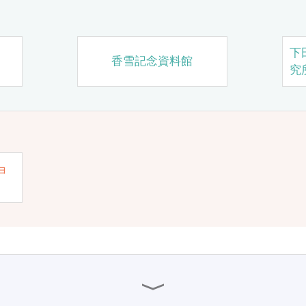
下
香雪記念資料館
究
ョ