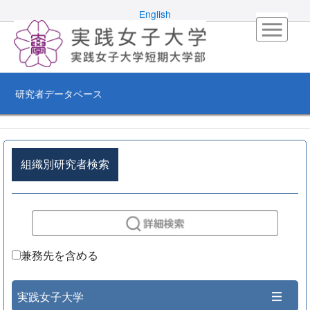
English
研究者データベース
組織別研究者検索
兼務先を含める
実践女子大学