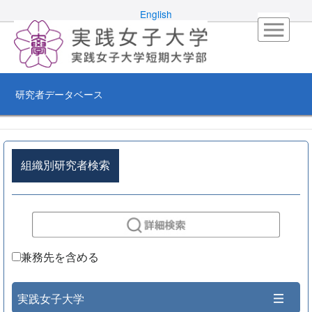
English
研究者データベース
組織別研究者検索
兼務先を含める
実践女子大学