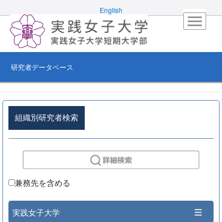
English
研究者データベース
組織別研究者検索
兼務先を含める
実践女子大学