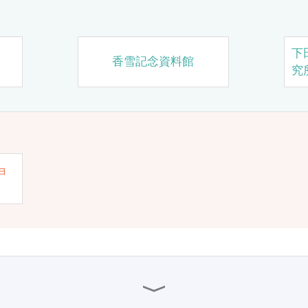
下
香雪記念資料館
究
ョ