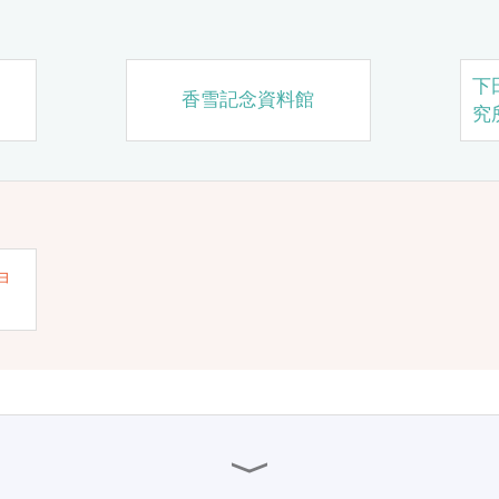
下
香雪記念資料館
究
ョ