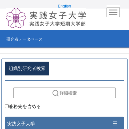
English
研究者データベース
組織別研究者検索
兼務先を含める
実践女子大学