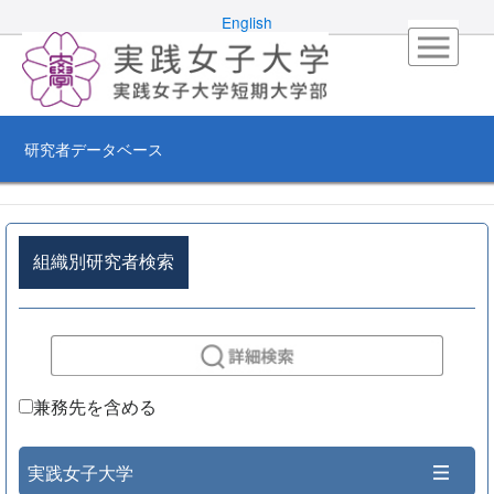
English
研究者データベース
組織別研究者検索
兼務先を含める
実践女子大学