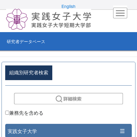
English
研究者データベース
組織別研究者検索
兼務先を含める
実践女子大学