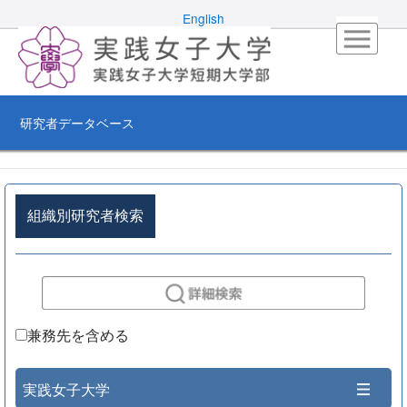
English
研究者データベース
組織別研究者検索
兼務先を含める
実践女子大学