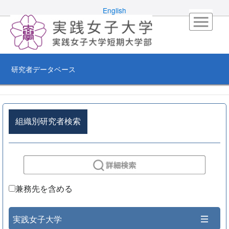
English
研究者データベース
組織別研究者検索
兼務先を含める
実践女子大学