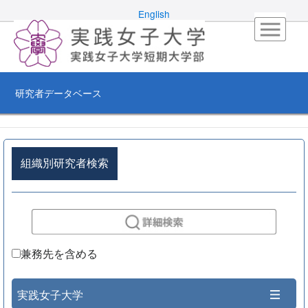
English
研究者データベース
組織別研究者検索
兼務先を含める
実践女子大学