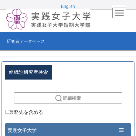
English
研究者データベース
組織別研究者検索
兼務先を含める
実践女子大学