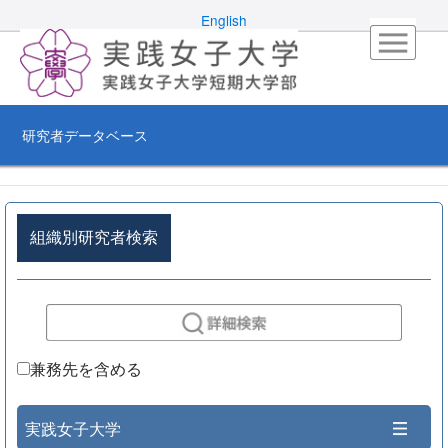
English
研究者データベース
組織別研究者検索
兼務先を含める
実践女子大学