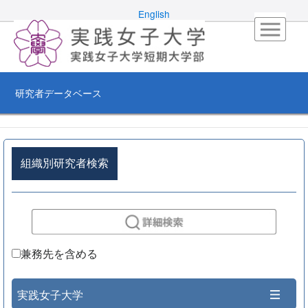
English
研究者データベース
組織別研究者検索
兼務先を含める
実践女子大学