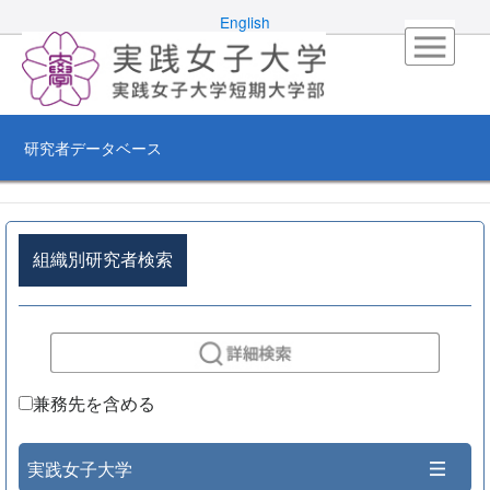
English
研究者データベース
組織別研究者検索
兼務先を含める
実践女子大学