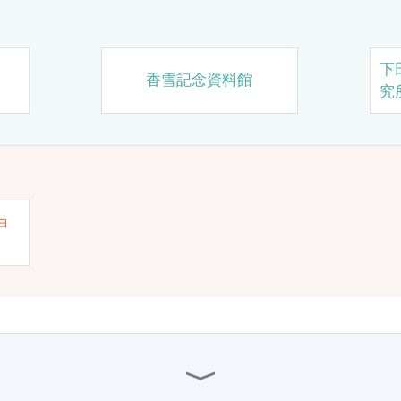
下
香雪記念資料館
究
ョ