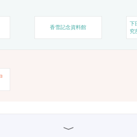
下
香雪記念資料館
究
ョ