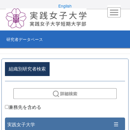
English
研究者データベース
組織別研究者検索
兼務先を含める
実践女子大学