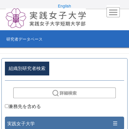
English
研究者データベース
組織別研究者検索
兼務先を含める
実践女子大学