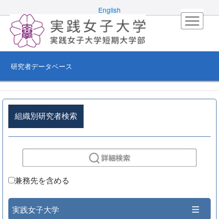
English
研究者データベース
組織別研究者検索
兼務先を含める
実践女子大学