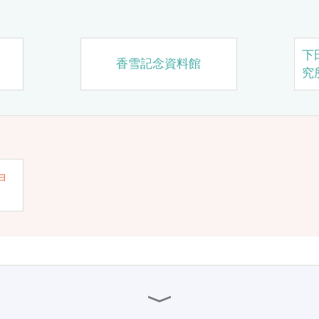
下
香雪記念資料館
究
ョ