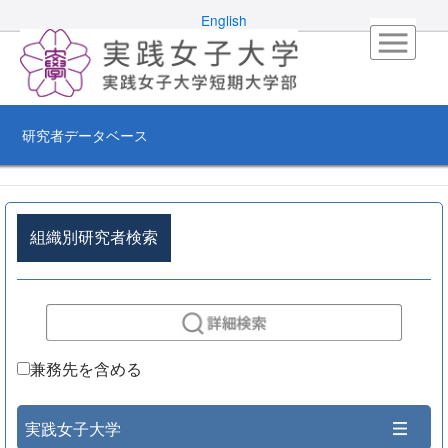
English
研究者データベース
組織別研究者検索
兼務先を含める
実践女子大学