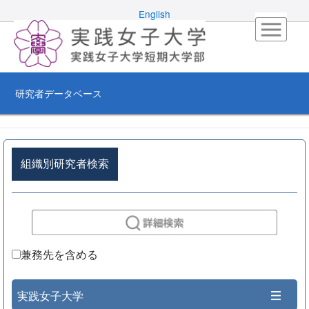
English
研究者データベース
組織別研究者検索
兼務先を含める
実践女子大学