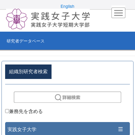
English
研究者データベース
組織別研究者検索
兼務先を含める
実践女子大学