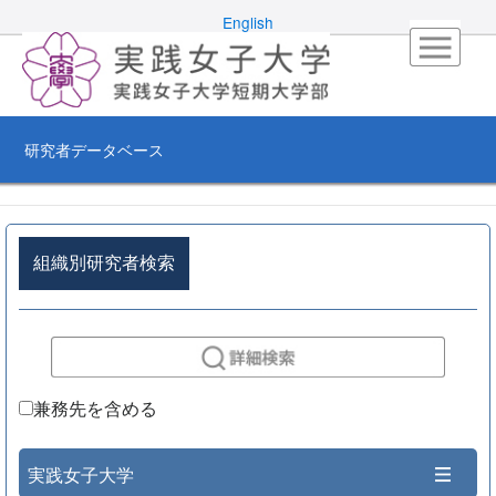
English
研究者データベース
組織別研究者検索
兼務先を含める
実践女子大学