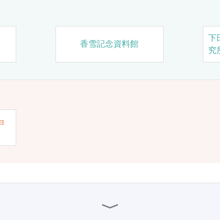
下
香雪記念資料館
究
ョ