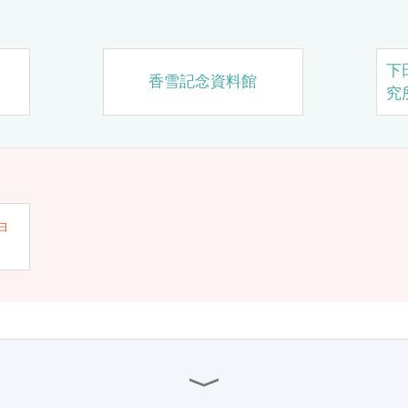
下
香雪記念資料館
究
ョ