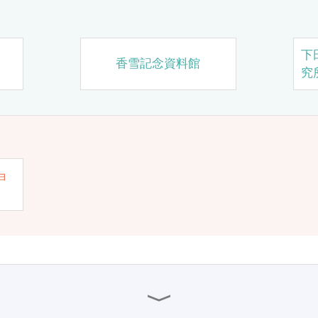
下
香雪記念資料館
究
ョ