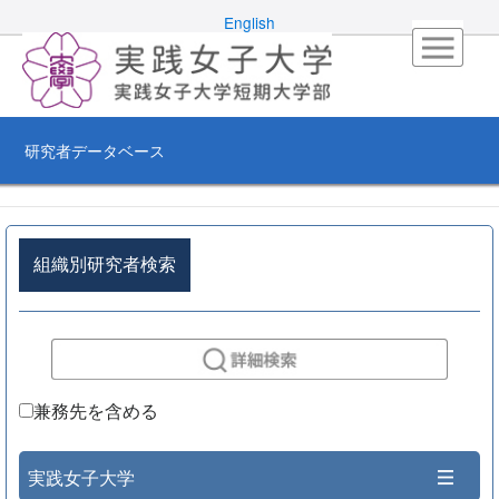
English
研究者データベース
組織別研究者検索
兼務先を含める
実践女子大学