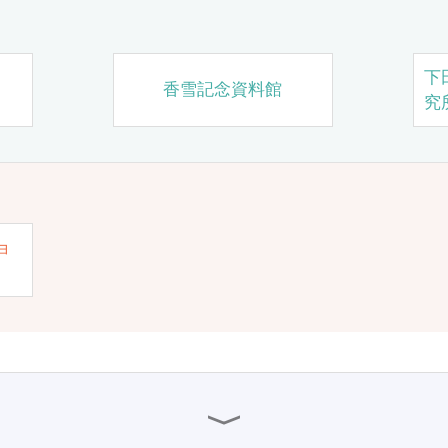
下
香雪記念資料館
究
ョ