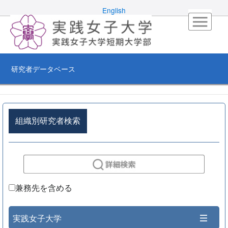
English
研究者データベース
組織別研究者検索
兼務先を含める
実践女子大学