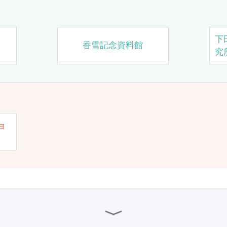
下
香雪記念資料館
究
ョ