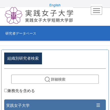
English
研究者データベース
組織別研究者検索
兼務先を含める
実践女子大学