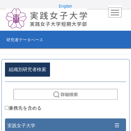
English
研究者データベース
組織別研究者検索
兼務先を含める
実践女子大学