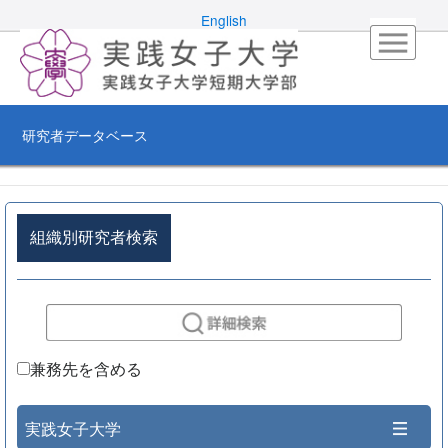
English
研究者データベース
組織別研究者検索
兼務先を含める
実践女子大学