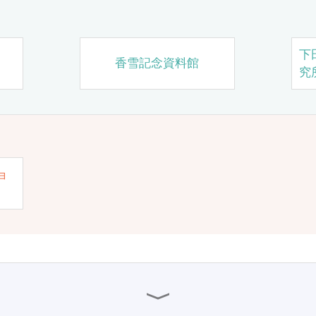
下
香雪記念資料館
究
ョ