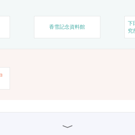
下
香雪記念資料館
究
ョ