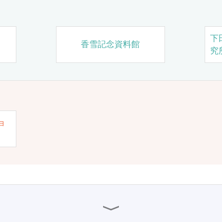
下
香雪記念資料館
究
ョ