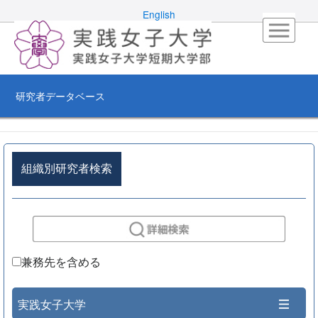
English
研究者データベース
組織別研究者検索
兼務先を含める
実践女子大学