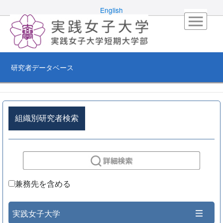
English
研究者データベース
組織別研究者検索
兼務先を含める
実践女子大学