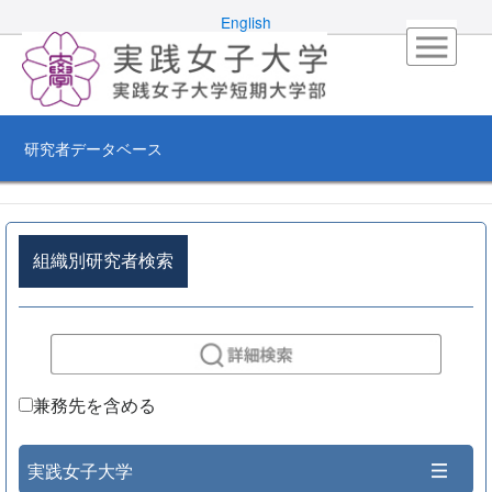
English
研究者データベース
組織別研究者検索
兼務先を含める
実践女子大学