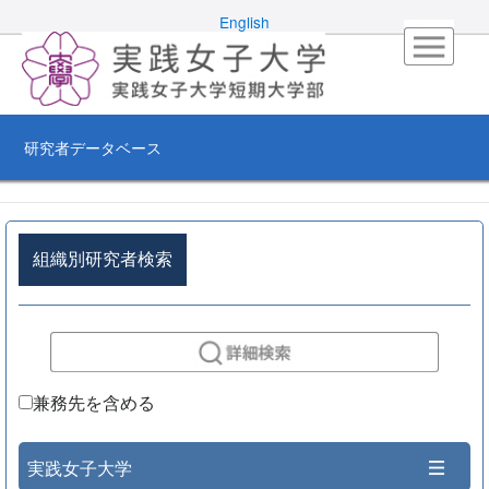
English
研究者データベース
組織別研究者検索
兼務先を含める
実践女子大学