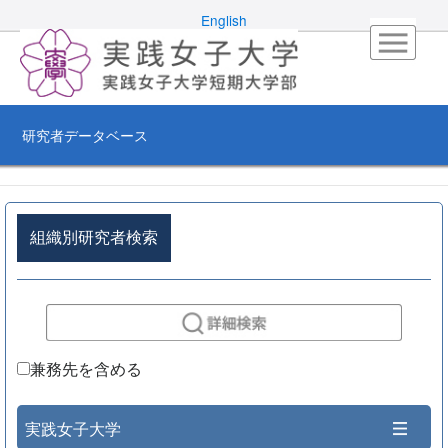
English
研究者データベース
組織別研究者検索
兼務先を含める
実践女子大学