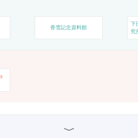
下
香雪記念資料館
究
ョ