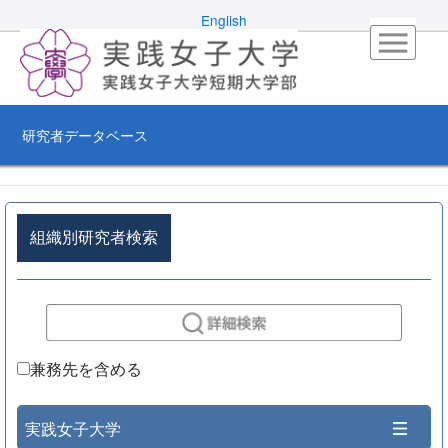
English
研究者データベース
組織別研究者検索
兼務先を含める
実践女子大学